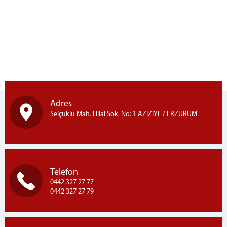
Mevzuat
Kanunlar
Yönetmelikler
Genelgeler
Bilirkişi Görevlendirme Rehberi
Ceza yargılaması Örnek Bilirkişi Görevlendirme Ara
Kararları
Adres
Hukuk Yargilaması Örnek Bilirkişi Görevlendirme
Ara Kararları
Selçuklu Mah. Hilal Sok. No: 1 AZİZİYE / ERZURUM
İdari Yargı Örnek Bilirkişi Görevlendirme Ara
Kararları
Bilirkişilik Temel ve Alt Uzmanlık Alanları
Bilirkişilik Asgari Ücret Tarifesi
Telefon
Listeler
0442 327 27 77
0442 327 27 79
Güncel Bölge Bilirkişi Listesi
Konkordato Komiser Listesi
İflas İdare Memurları Listesi