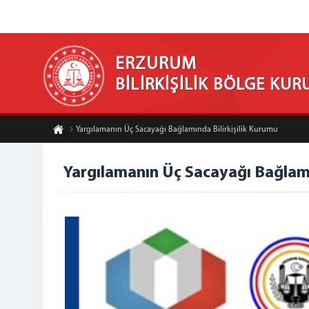
ERZURUM
BİLİRKİŞİLİK BÖLGE KUR
Yargılamanın Üç Sacayağı Bağlamında Bilirkişilik Kurumu
Yargılamanın Üç Sacayağı Bağlamı