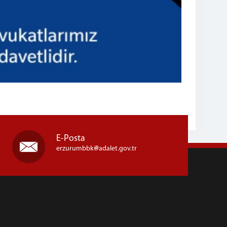
E-Posta
erzurumbbk
adalet.gov.tr