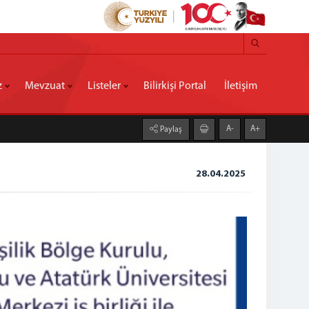
z
Mevzuat
Listeler
Bilirkişi Portal
İletişim
A-
A+
Paylaş
28.04.2025